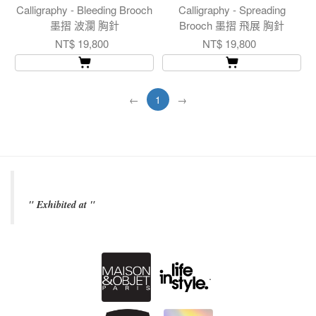
Calligraphy - Bleeding Brooch
Calligraphy - Spreading
墨摺 波瀾 胸針
Brooch 墨摺 飛展 胸針
NT$ 19,800
NT$ 19,800
←
1
→
" Exhibited at "
.