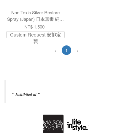
Non-Toxic Silver Restore
Spray (Japan) 日本無毒 純銀
還原噴霧
NT$ 1,500
Custom Request 安排定
製
←
1
→
" Exhibited at "
.