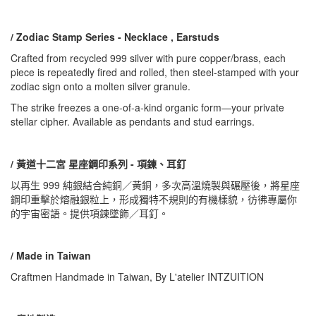
/ Zodiac Stamp Series - Necklace , Earstuds
Crafted from recycled 999 silver with pure copper/brass, each
piece is repeatedly fired and rolled, then steel-stamped with your
zodiac sign onto a molten silver granule.
The strike freezes a one-of-a-kind organic form—your private
stellar cipher. Available as pendants and stud earrings.
/ 黃道十二宮 星座鋼印系列 - 項鍊、耳釘
以再生 999 純銀結合純銅／黃銅，多次高溫燒製與碾壓後，將星座
鋼印重擊於熔融銀粒上，形成獨特不規則的有機樣貌，彷彿專屬你
的宇宙密語。提供項鍊墜飾／耳釘。
/ Made in Taiwan
Craftmen Handmade in Taiwan, By L'atelier INTZUITION