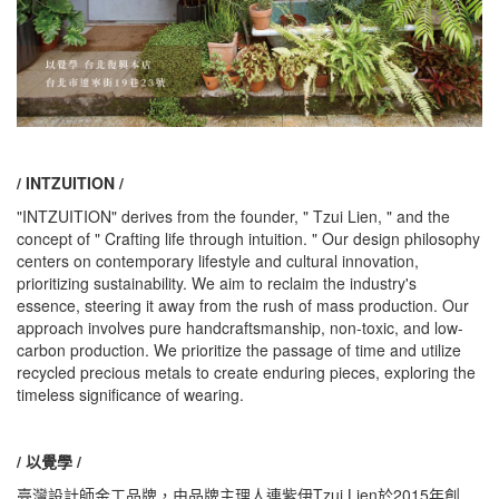
/ INTZUITION /
"INTZUITION" derives from the founder, " Tzui Lien, " and the
concept of " Crafting life through intuition. " Our design philosophy
centers on contemporary lifestyle and cultural innovation,
prioritizing sustainability. We aim to reclaim the industry's
essence, steering it away from the rush of mass production. Our
approach involves pure handcraftsmanship, non-toxic, and low-
carbon production. We prioritize the passage of time and utilize
recycled precious metals to create enduring pieces, exploring the
timeless significance of wearing.
/ 以覺學 /
臺灣設計師金工品牌，由品牌主理人連紫伊Tzui Lien於2015年創