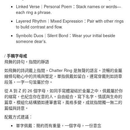
Linked Verse｜Personal Poem：Stack names or words—
each ring a phrase.
Layered Rhythm｜Mixed Expression：Pair with other rings
to build contrast and flow.
Symbolic Duos｜Silent Bond：Wear your initial beside
someone dear’s.
/
手稿字母戒
飛舞的詩句，指間的靜語
如飛舞的詩詞戴上指間，Chatter Ring 是無聲的語言。流暢的金屬
線條勾勒心中的共鳴與堅定，單指佩戴如留白，連寫穿戴則如詩章
段落，一字一句皆屬於你。
從 A 到 Z 的 26 個字母，如同手寫體凝結於金屬之中，佩戴屬於你
的縮寫，也紀念你在意的人。自由組合，寫下名字、情感與生命的
篇章。模組化結構猶如連筆書寫，風格多變，成就指間獨一無二的
篇幅與詩意。
配戴方式建議：
單字佩戴：簡約而有重量，一個字母，一份意念