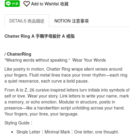
Add to Wishlist 收藏
DETAILS 商品描述
NOTION 注意事項
Chatter Ring A 手稿字母設計 A 戒指
/ ChatterRing
"Wearing words without speaking." Wear Your Words
Like poetry in motion, Chatter Ring wraps silent verses around
your fingers. Fluid metal lines trace your inner rhythm—each ring
a quiet resonance, each curve a bold pause.
From A to Z, 26 cursive-inspired letters turn initials into symbols of
self or love. Wear your story. Link letters to write your name, mark
a memory, or echo emotion. Modular in structure, poetic in
presence—like a handwritten script unfolding across your hand.
Your fingers, your lines, your language.
Styling Guide：
Single Letter｜Minimal Mark：One letter, one thought.