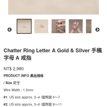
Chatter Ring Letter A Gold & Silver 手稿
字母 A 戒指
CR-
商品代號
品牌
INTZUITION
NT$
2,980
CR-
ASR01
ASR01
PRODUCT INFO 產品規格
/ Size 尺寸
Wire Width : 1.5mm
#1
: US size approx. 2–4 /國際圍 5～7
#2
: US size approx. 5–6 /國際圍 8～11