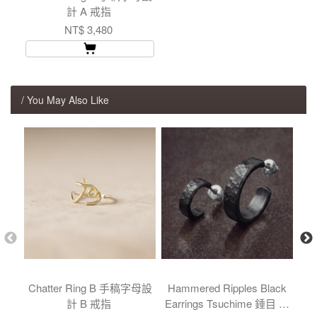
計 A 戒指
NT$ 3,480
/ You May Also Like
Chatter Ring B 手稿字母設
Hammered Ripples Black
Ch
計 B 戒指
Earrings Tsuchime 錘目 海
&