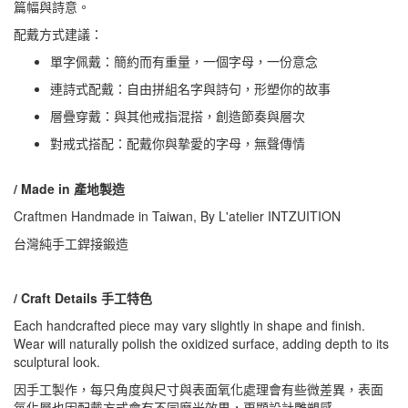
篇幅與詩意。
配戴方式建議：
單字佩戴：簡約而有重量，一個字母，一份意念
連詩式配戴：自由拼組名字與詩句，形塑你的故事
層疊穿戴：與其他戒指混搭，創造節奏與層次
對戒式搭配：配戴你與摯愛的字母，無聲傳情
/ Made in 產地製造
Craftmen Handmade in Taiwan, By L'atelier INTZUITION
台灣純手工銲接鍛造
/ Craft Details 手工特色
Each handcrafted piece may vary slightly in shape and finish.
Wear will naturally polish the oxidized surface, adding depth to its
sculptural look.
因手工製作，每只角度與尺寸與表面氧化處理會有些微差異，表面
氧化層也因配戴方式會有不同磨光效果，更顯設計雕塑感