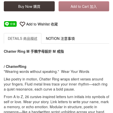
Buy Now 購買
Add to Cart 加入
Add to Wishlist 收藏
DETAILS 商品描述
NOTION 注意事項
Chatter Ring M 手稿字母設計 M 戒指
/ ChatterRing
"Wearing words without speaking." Wear Your Words
Like poetry in motion, Chatter Ring wraps silent verses around
your fingers. Fluid metal lines trace your inner rhythm—each ring
a quiet resonance, each curve a bold pause.
From A to Z, 26 cursive-inspired letters turn initials into symbols of
self or love. Wear your story. Link letters to write your name, mark
a memory, or echo emotion. Modular in structure, poetic in
presence—like a handwritten script unfolding across your hand.