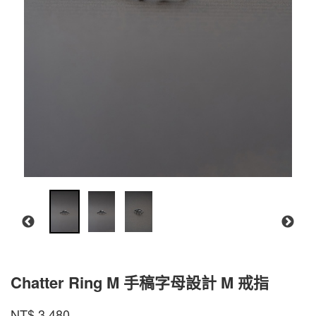
Chatter Ring M 手稿字母設計 M 戒指
CR-
商品代號
品牌
INTZUITION
NT$
3,480
CR-
MGR01