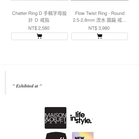
Chatter Ring D 手稿字母設
Flow Twist Ring - Round
Flo
計 Ｄ 戒指
2.5-2.8mm 流水 圓扁 戒指
3
中版
NT$ 2,580
NT$ 3,980
" Exhibited at "
.