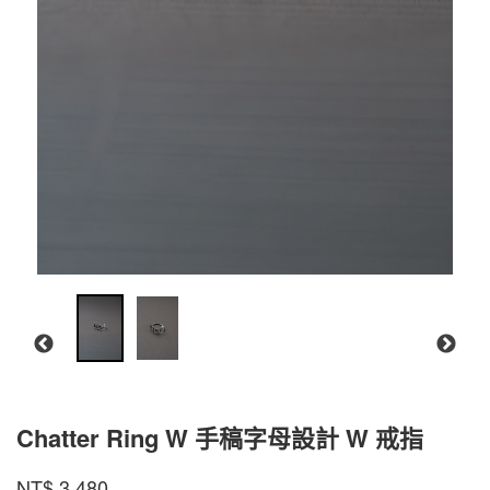
Chatter Ring W 手稿字母設計 W 戒指
CR-
商品代號
品牌
INTZUITION
NT$
3,480
CR-
WGR01