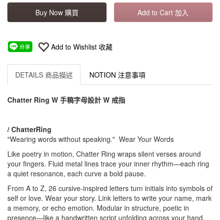
Buy Now 購買
Add to Cart 加入
Add to Wishlist 收藏
DETAILS 商品描述
NOTION 注意事項
Chatter Ring W 手稿字母設計 W 戒指
/ ChatterRing
"Wearing words without speaking." Wear Your Words
Like poetry in motion, Chatter Ring wraps silent verses around
your fingers. Fluid metal lines trace your inner rhythm—each ring
a quiet resonance, each curve a bold pause.
From A to Z, 26 cursive-inspired letters turn initials into symbols of
self or love. Wear your story. Link letters to write your name, mark
a memory, or echo emotion. Modular in structure, poetic in
presence—like a handwritten script unfolding across your hand.