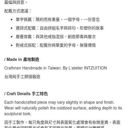
篇幅與詩意。
配戴方式建議：
單字佩戴：簡約而有重量，一個字母，一份意念
連詩式配戴：自由拼組名字與詩句，形塑你的故事
層疊穿戴：與其他戒指混搭，創造節奏與層次
對戒式搭配：配戴你與摯愛的字母，無聲傳情
/ Made in 產地製造
Craftmen Handmade in Taiwan, By L'atelier INTZUITION
台灣純手工銲接鍛造
/ Craft Details 手工特色
Each handcrafted piece may vary slightly in shape and finish.
Wear will naturally polish the oxidized surface, adding depth to its
sculptural look.
因手工製作，每只角度與尺寸與表面氧化處理會有些微差異，表面
氧化層也因配戴方式會有不同磨光效果，更顯設計雕塑感