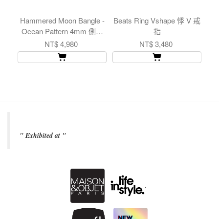
Hammered Moon Bangle -
Beats Ring Vshape 悸 V 戒
Ci
Ocean Pattern 4mm 側敲
指
彎月 海紋 手環 寬版
NT$ 4,980
NT$ 3,480
" Exhibited at "
.