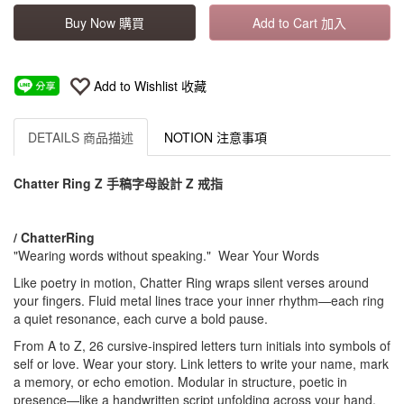
Buy Now 購買
Add to Cart 加入
Add to Wishlist 收藏
DETAILS 商品描述
NOTION 注意事項
Chatter Ring Z 手稿字母設計 Z 戒指
/ ChatterRing
"Wearing words without speaking." Wear Your Words
Like poetry in motion, Chatter Ring wraps silent verses around
your fingers. Fluid metal lines trace your inner rhythm—each ring
a quiet resonance, each curve a bold pause.
From A to Z, 26 cursive-inspired letters turn initials into symbols of
self or love. Wear your story. Link letters to write your name, mark
a memory, or echo emotion. Modular in structure, poetic in
presence—like a handwritten script unfolding across your hand.