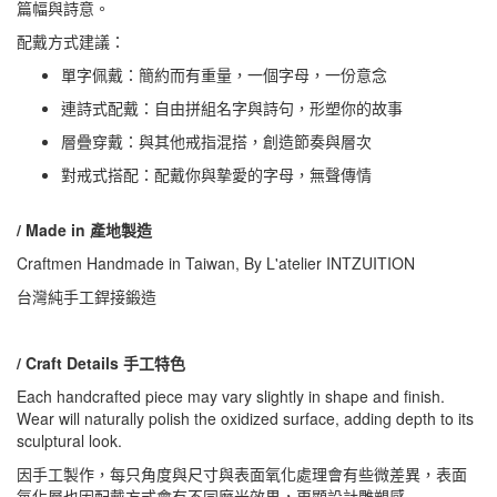
篇幅與詩意。
配戴方式建議：
單字佩戴：簡約而有重量，一個字母，一份意念
連詩式配戴：自由拼組名字與詩句，形塑你的故事
層疊穿戴：與其他戒指混搭，創造節奏與層次
對戒式搭配：配戴你與摯愛的字母，無聲傳情
/ Made in 產地製造
Craftmen Handmade in Taiwan, By L'atelier INTZUITION
台灣純手工銲接鍛造
/ Craft Details 手工特色
Each handcrafted piece may vary slightly in shape and finish.
Wear will naturally polish the oxidized surface, adding depth to its
sculptural look.
因手工製作，每只角度與尺寸與表面氧化處理會有些微差異，表面
氧化層也因配戴方式會有不同磨光效果，更顯設計雕塑感