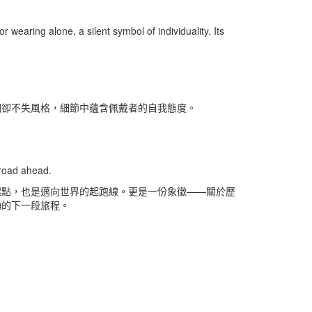
or wearing alone, a silent symbol of individuality. Its
調卻不失風格，細節中蘊含佩戴者的自我態度。
 road ahead.
起點，也是邁向世界的起跑線。更是一份象徵——關於歷
勒的下一段旅程。