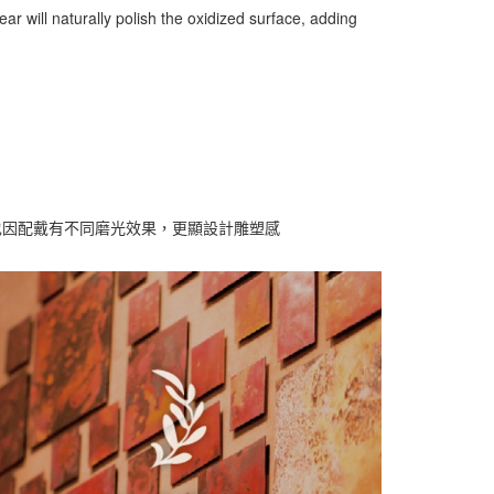
ar will naturally polish the oxidized surface, adding
也因配戴有不同磨光效果，更顯設計雕塑感