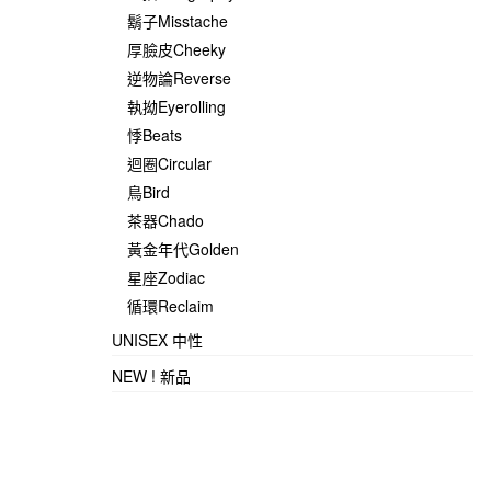
鬍子Misstache
厚臉皮Cheeky
逆物論Reverse
執拗Eyerolling
悸Beats
迴圈Circular
鳥Bird
茶器Chado
黃金年代Golden
星座Zodiac
循環Reclaim
UNISEX 中性
NEW ! 新品