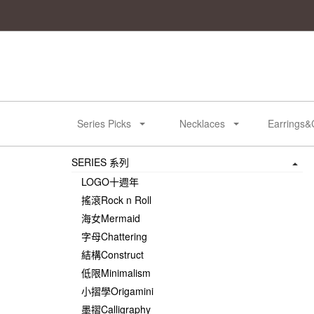
Series Picks
Necklaces
Earrings&
SERIES 系列
LOGO十週年
搖滾Rock n Roll
海女Mermaid
字母Chattering
結構Construct
低限Minimalism
小摺學Origamini
墨摺Calligraphy