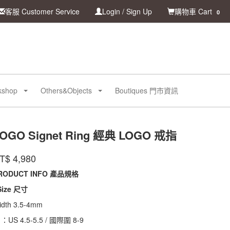
客服 Customer Service
Login / Sign Up
購物車 Cart
0
kshop
Others&Objects
Boutiques 門市資訊
OGO Signet Ring 經典 LOGO 戒指
LOGO-
品代號
牌
INTZUITION
T$
4,980
LOGO-
CSR01
CSR01
RODUCT INFO 產品規格
 Size 尺寸
idth 3.5-4mm
1：US 4.5-5.5 / 國際圍 8-9