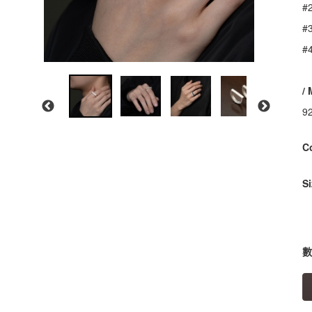
#
#
#
/
92
G
C
S
數