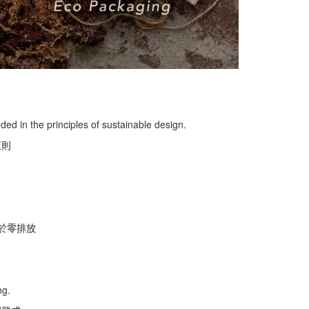
ed in the principles of sustainable design.
原則
於零排放
ng.