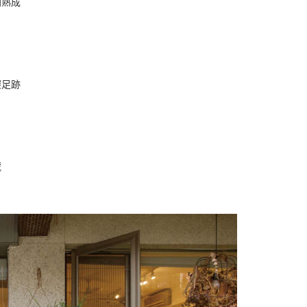
間熟成
碳足跡
藏