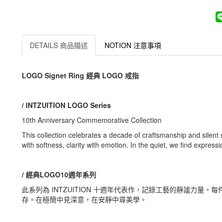
DETAILS 商品描述
NOTION 注意事項
LOGO Signet Ring 經典 LOGO 戒指
/ INTZUITION LOGO Series
10th Anniversary Commemorative Collection
This collection celebrates a decade of craftsmanship and silent 
with softness, clarity with emotion. In the quiet, we find expressio
/ 經典LOGO10週年系列
此系列為 INTZUITION 十週年代表作，記錄工藝的靜謐力
存。在極簡中見深意，在安靜中尋美學。