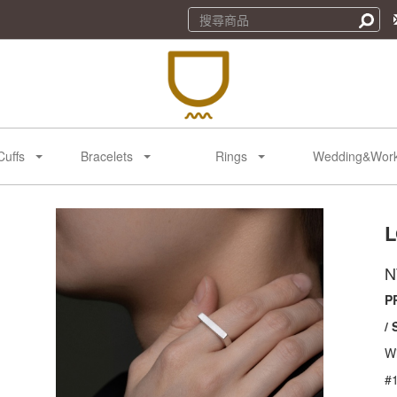
Cuffs
Bracelets
Rings
Wedding&Wor
L
商
品
N
P
/
W
#