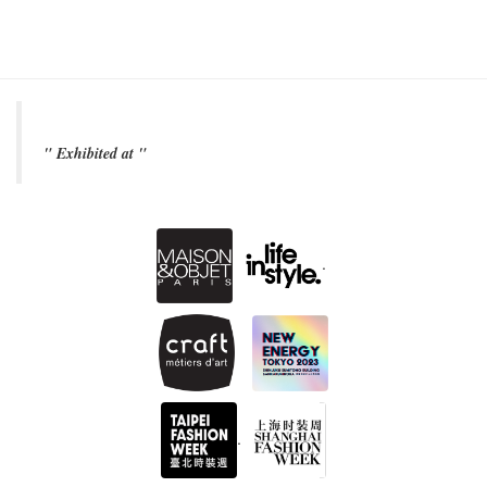
" Exhibited at "
.
.