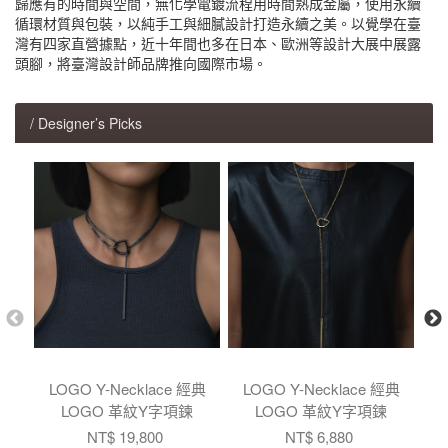
歸應有的時間與空間，無化學電鍍流程用時間熟成金屬，使用永續
循環材質與包裝，以純手工與細膩設計打造永續之美。以覺學在臺
灣有四家直營據點，近十年間也多在日本、歐洲等設計大展中展露
頭腳，將臺灣設計師品牌推向國際市場。
/ Designer’s Picks
LOGO Y-Necklace 經典
LOGO Y-Necklace 經典
L
LOGO 革紋Y字項鍊
LOGO 革紋Y字項鍊
NT$ 19,800
NT$ 6,880