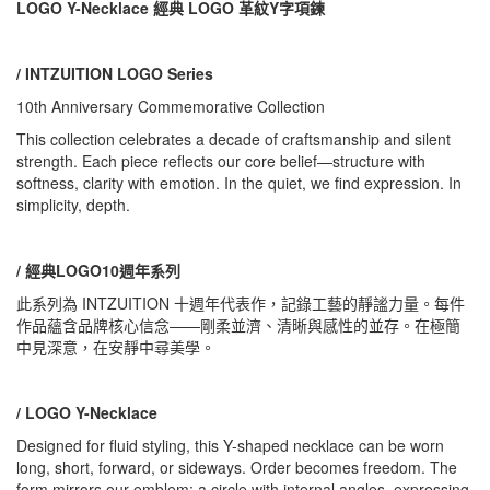
LOGO Y-Necklace 經典 LOGO 革紋Y字項鍊
/ INTZUITION LOGO Series
10th Anniversary Commemorative Collection
This collection celebrates a decade of craftsmanship and silent
strength. Each piece reflects our core belief—structure with
softness, clarity with emotion. In the quiet, we find expression. In
simplicity, depth.
/ 經典LOGO10週年系列
此系列為 INTZUITION 十週年代表作，記錄工藝的靜謐力量。每件
作品蘊含品牌核心信念——剛柔並濟、清晰與感性的並存。在極簡
中見深意，在安靜中尋美學。
/ LOGO Y-Necklace
Designed for fluid styling, this Y-shaped necklace can be worn
long, short, forward, or sideways. Order becomes freedom. The
form mirrors our emblem: a circle with internal angles, expressing