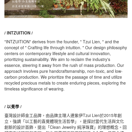
/ INTZUITION /
"INTZUITION" derives from the founder, " Tzui Lien, " and the
concept of " Crafting life through intuition. " Our design philosophy
centers on contemporary lifestyle and cultural innovation,
prioritizing sustainability. We aim to reclaim the industry's
essence, steering it away from the rush of mass production. Our
approach involves pure handcraftsmanship, non-toxic, and low-
carbon production. We prioritize the passage of time and utilize
recycled precious metals to create enduring pieces, exploring the
timeless significance of wearing.
/ 以覺學 /
臺灣設計師金工品牌，由品牌主理人連紫伊Tzui Lien於2015年創
立，強調「以工藝的直覺體現生活哲學」，是探討當代生活與文化
創新的設計首飾，提出「Clean Jewelry 純淨珠寶」的理想概念。回