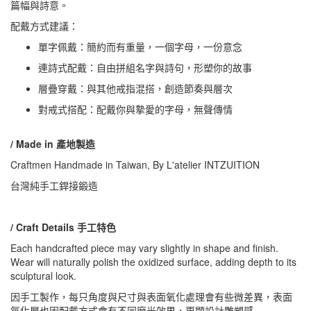
篇幅與詩意。
配戴方式建議：
單字佩戴：簡約而有重量，一個字母，一份意念
連詩式配戴：自由拼組名字與詩句，形塑你的故事
層疊穿戴：與其他戒指混搭，創造節奏與層次
對戒式搭配：配戴你與摯愛的字母，無聲傳情
/ Made in 產地製造
Craftmen Handmade in Taiwan, By L'atelier INTZUITION
台灣純手工銲接鍛造
/ Craft Details 手工特色
Each handcrafted piece may vary slightly in shape and finish.
Wear will naturally polish the oxidized surface, adding depth to its
sculptural look.
因手工製作，每只角度與尺寸與表面氧化處理會有些微差異，表面
氧化層也因配戴方式會有不同磨光效果，更顯設計雕塑感