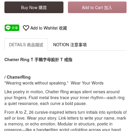
Buy Now 購買
Add to Cart 加入
Add to Wishlist 收藏
DETAILS 商品描述
NOTION 注意事項
Chatter Ring T 手稿字母設計 T 戒指
/ ChatterRing
"Wearing words without speaking." Wear Your Words
Like poetry in motion, Chatter Ring wraps silent verses around
your fingers. Fluid metal lines trace your inner rhythm—each ring
a quiet resonance, each curve a bold pause.
From A to Z, 26 cursive-inspired letters turn initials into symbols of
self or love. Wear your story. Link letters to write your name, mark
a memory, or echo emotion. Modular in structure, poetic in
presence—like a handwritten script unfolding across your hand.