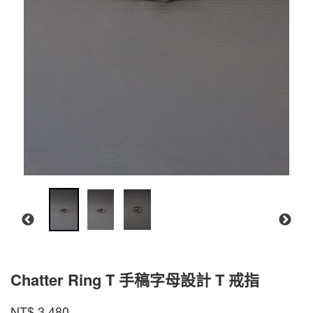
Chatter Ring T 手稿字母設計 T 戒指
CR-
商品代號
品牌
INTZUITION
NT$
3,480
CR-
TGR01