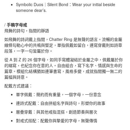
Symbolic Duos｜Silent Bond：Wear your initial beside
someone dear’s.
/
手稿字母戒
飛舞的詩句，指間的靜語
如飛舞的詩詞戴上指間，Chatter Ring 是無聲的語言。流暢的金屬
線條勾勒心中的共鳴與堅定，單指佩戴如留白，連寫穿戴則如詩章
段落，一字一句皆屬於你。
從 A 到 Z 的 26 個字母，如同手寫體凝結於金屬之中，佩戴屬於你
的縮寫，也紀念你在意的人。自由組合，寫下名字、情感與生命的
篇章。模組化結構猶如連筆書寫，風格多變，成就指間獨一無二的
篇幅與詩意。
配戴方式建議：
單字佩戴：簡約而有重量，一個字母，一份意念
連詩式配戴：自由拼組名字與詩句，形塑你的故事
層疊穿戴：與其他戒指混搭，創造節奏與層次
對戒式搭配：配戴你與摯愛的字母，無聲傳情