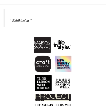
" Exhibited at "
.
.