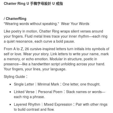
Chatter Ring U 手稿字母設計 U 戒指
/ ChatterRing
"Wearing words without speaking." Wear Your Words
Like poetry in motion, Chatter Ring wraps silent verses around
your fingers. Fluid metal lines trace your inner rhythm—each ring
a quiet resonance, each curve a bold pause.
From A to Z, 26 cursive-inspired letters turn initials into symbols of
self or love. Wear your story. Link letters to write your name, mark
a memory, or echo emotion. Modular in structure, poetic in
presence—like a handwritten script unfolding across your hand.
Your fingers, your lines, your language.
Styling Guide：
Single Letter｜Minimal Mark：One letter, one thought.
Linked Verse｜Personal Poem：Stack names or words—
each ring a phrase.
Layered Rhythm｜Mixed Expression：Pair with other rings
to build contrast and flow.