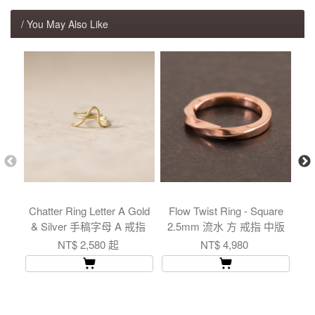
/ You May Also Like
Chatter Ring Letter A Gold
Flow Twist Ring - Square
& Silver 手稿字母 A 戒指
2.5mm 流水 方 戒指 中版
E
NT$ 2,580 起
NT$ 4,980