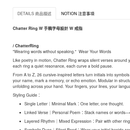
DETAILS 商品描述
NOTION 注意事項
Chatter Ring W 手稿字母設計 W 戒指
/ ChatterRing
"Wearing words without speaking." Wear Your Words
Like poetry in motion, Chatter Ring wraps silent verses around y
each ring a quiet resonance, each curve a bold pause.
From A to Z, 26 cursive-inspired letters turn initials into symbols 
your name, mark a memory, or echo emotion. Modular in structur
unfolding across your hand. Your fingers, your lines, your langu
Styling Guide：
Single Letter｜Minimal Mark：One letter, one thought.
Linked Verse｜Personal Poem：Stack names or words—ea
Layered Rhythm｜Mixed Expression：Pair with other rings t
Symbolic Duos｜Silent Bond：Wear your initial beside so