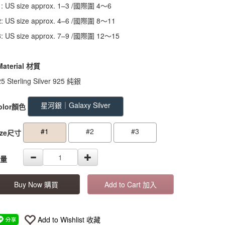
1
: US size approx. 1–3 /國際圍 4～6
2
: US size approx. 4–6 /國際圍 8～11
3
: US size approx. 7–9 /國際圍 12～15
Material
材質
5 Sterling Silver 925 純銀
OODS000000000000000000613
GOODS000000000000000000612
GO
星河銀｜Galaxy Silver
olor顏色
#1
#2
#3
ize尺寸
量
Buy Now 購買
Add to Cart 加入
Add to Wishlist 收藏