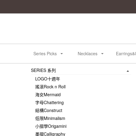
Series Picks
Necklaces
Earrings&
SERIES 系列
LOGO十週年
搖滾Rock n Roll
海女Mermaid
字母Chattering
結構Construct
低限Minimalism
小摺學Origamini
墨摺Calligraphy