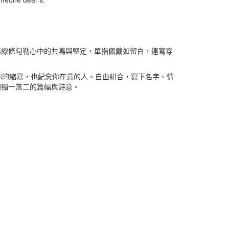
暢的金屬線條勾勒心中的共鳴與堅定，單指佩戴如留白，連寫穿
屬於你的縮寫，也紀念你在意的人。自由組合，寫下名字、情
間獨一無二的篇幅與詩意。