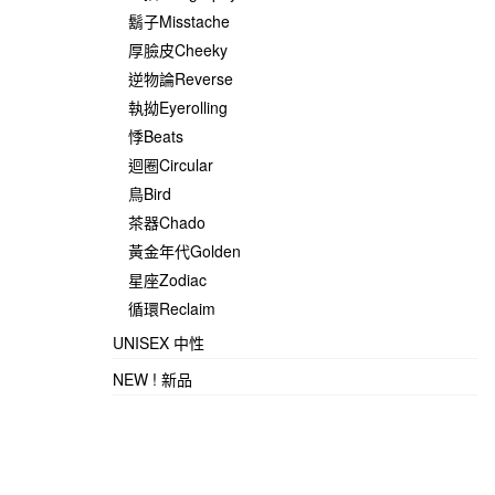
鬍子Misstache
厚臉皮Cheeky
逆物論Reverse
執拗Eyerolling
悸Beats
迴圈Circular
鳥Bird
茶器Chado
黃金年代Golden
星座Zodiac
循環Reclaim
UNISEX 中性
NEW ! 新品