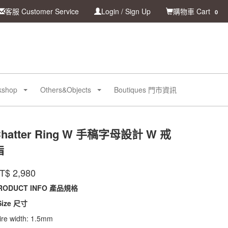
客服 Customer Service
Login / Sign Up
購物車 Cart
0
kshop
Others&Objects
Boutiques 門市資訊
hatter Ring W 手稿字母設計 W 戒
指
CR-
品代號
牌
INTZUITION
T$
2,980
CR-
WSR01
WSR01
RODUCT INFO 產品規格
 Size 尺寸
re width: 1.5mm