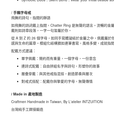
/
手稿字母戒
飛舞的詩句，指間的靜語
如飛舞的詩詞戴上指間，Chatter Ring 是無聲的語言。流
戴則如詩章段落，一字一句皆屬於你。
從 A 到 Z 的 26 個字母，如同手寫體凝結於金屬之中，佩戴
感與生命的篇章。模組化結構猶如連筆書寫，風格多變，成就指
配戴方式建議：
單字佩戴：簡約而有重量，一個字母，一份意念
連詩式配戴：自由拼組名字與詩句，形塑你的故事
層疊穿戴：與其他戒指混搭，創造節奏與層次
對戒式搭配：配戴你與摯愛的字母，無聲傳情
/ Made in 產地製造
Craftmen Handmade in Taiwan, By L'atelier INTZUITION
台灣純手工銲接鍛造