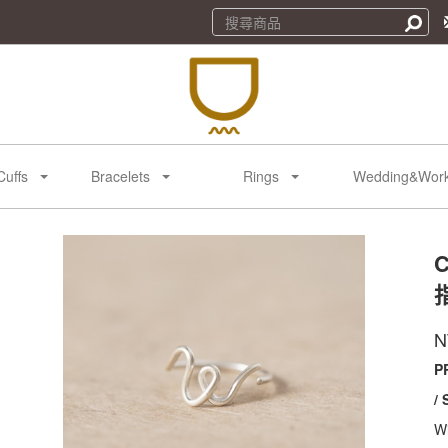
Cuffs
Bracelets
Rings
Wedding&Wor
C
商
品
N
P
/
Wi