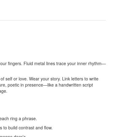
our fingers. Fluid metal lines trace your inner rhythm—
of self or love. Wear your story. Link letters to write
e, poetic in presence—like a handwritten script
age.
ch ring a phrase.
o build contrast and flow.
meone dear’s.