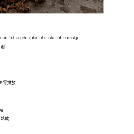
ed in the principles of sustainable design.
原則
於零排放
ng.
間熟成