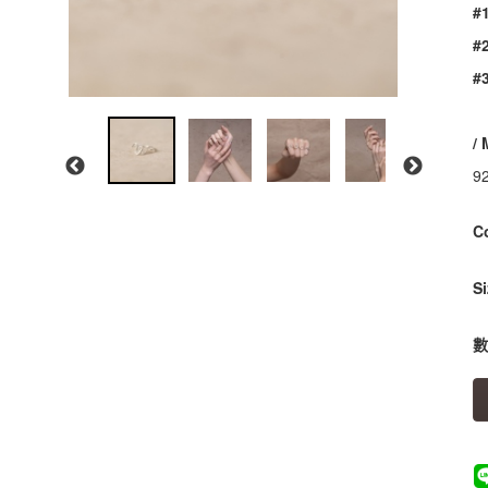
#
#
#
/ 
92
G
C
S
數