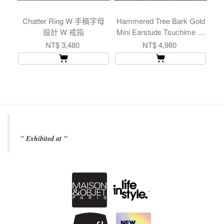
Chatter Ring W 手稿字母
Hammered Tree Bark Gold
In
設計 W 戒指
Mini Earstuds Tsuchime 錘
目 樹紋 金色 小耳釘
NT$ 3,480
NT$ 4,980
" Exhibited at "
.