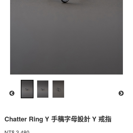
Chatter Ring Y 手稿字母設計 Y 戒指
CR-
商品代號
品牌
INTZUITION
NT$
3,480
CR-
YGR01