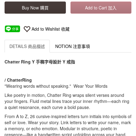
Buy Now 購買
Add to Cart 加入
Add to Wishlist 收藏
DETAILS 商品描述
NOTION 注意事項
Chatter Ring Y 手稿字母設計 Y 戒指
/ ChatterRing
"Wearing words without speaking." Wear Your Words
Like poetry in motion, Chatter Ring wraps silent verses around
your fingers. Fluid metal lines trace your inner rhythm—each ring
a quiet resonance, each curve a bold pause.
From A to Z, 26 cursive-inspired letters turn initials into symbols of
self or love. Wear your story. Link letters to write your name, mark
a memory, or echo emotion. Modular in structure, poetic in
presence—like a handwritten script unfolding across your hand.