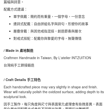
篇幅與詩意。
配戴方式建議：
單字佩戴：簡約而有重量，一個字母，一份意念
連詩式配戴：自由拼組名字與詩句，形塑你的故事
層疊穿戴：與其他戒指混搭，創造節奏與層次
對戒式搭配：配戴你與摯愛的字母，無聲傳情
/ Made in 產地製造
Craftmen Handmade in Taiwan, By L'atelier INTZUITION
台灣純手工銲接鍛造
/ Craft Details 手工特色
Each handcrafted piece may vary slightly in shape and finish.
Wear will naturally polish the oxidized surface, adding depth to its
sculptural look.
因手工製作，每只角度與尺寸與表面氧化處理會有些微差異，表面
氧化層也因配戴方式會有不同磨光效果，更顯設計雕塑感